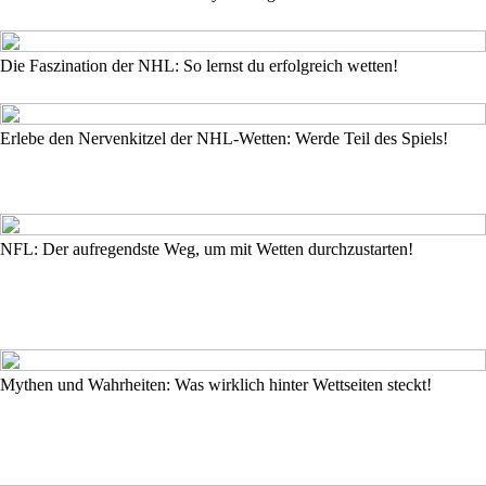
Die Faszination der NHL: So lernst du erfolgreich wetten!
Erlebe den Nervenkitzel der NHL-Wetten: Werde Teil des Spiels!
NFL: Der aufregendste Weg, um mit Wetten durchzustarten!
Mythen und Wahrheiten: Was wirklich hinter Wettseiten steckt!