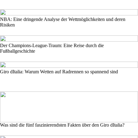
NBA: Eine dringende Analyse der Wettmöglichkeiten und deren
Risiken
Der Champions-League-Traum: Eine Reise durch die
Fußballgeschichte
Giro dItalia: Warum Wetten auf Radrennen so spannend sind
Was sind die fünf faszinierendsten Fakten über den Giro dItalia?