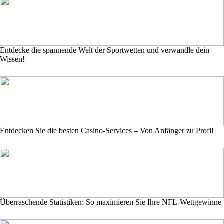
Entdecke die spannende Welt der Sportwetten und verwandle dein
Wissen!
Entdecken Sie die besten Casino-Services – Von Anfänger zu Profi!
Überraschende Statistiken: So maximieren Sie Ihre NFL-Wettgewinne