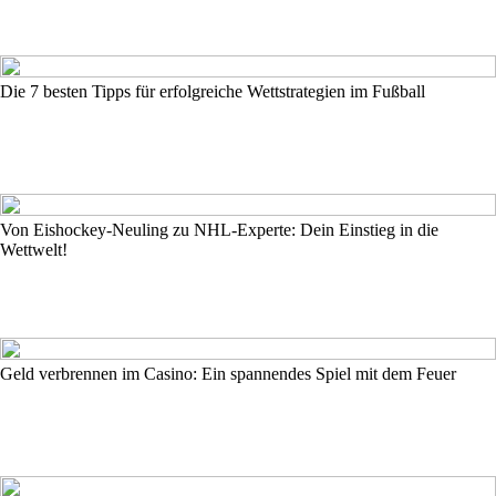
Die 7 besten Tipps für erfolgreiche Wettstrategien im Fußball
Von Eishockey-Neuling zu NHL-Experte: Dein Einstieg in die
Wettwelt!
Geld verbrennen im Casino: Ein spannendes Spiel mit dem Feuer