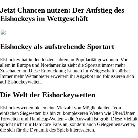
Jetzt Chancen nutzen: Der Aufstieg des
Eishockeys im Wettgeschäft
Eishockey als aufstrebende Sportart
Eishockey hat in den letzten Jahren an Popularität gewonnen. Vor
allem in Europa und Nordamerika zieht die Sportart immer mehr
Zuschauer an. Diese Entwicklung ist auch im Wettgeschäft spürbar.
Immer mehr Wettanbieter erweitern ihr Angebot und fokussieren sich
auf Eishockeywetten.
Die Welt der Eishockeywetten
Eishockeywetten bieten eine Vielzahl von Möglichkeiten. Von
einfachen Siegwetten bis hin zu komplexeren Wetten wie Über/Unter-
Torwetten und Handicap-Wetten – die Auswahl ist groß. Diese Vielfalt
spricht nicht nur Hardcore-Fans an, sondern auch Gelegenheitswetter,
die sich für die Dynamik des Spiels interessieren.